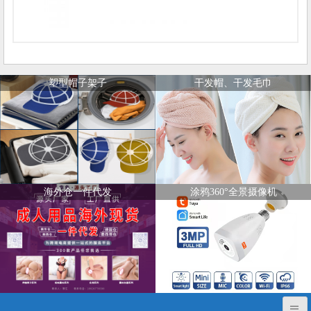
塑型帽子架子
干发帽、干发毛巾
海外仓一件代发
涂鸦360°全景摄像机