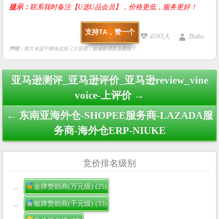
提示：
联系我时备注【U选U品会员】，价格更低，服务更好！
支持TA，赞一个
4593人
Bobo
声明：
图片来源于网络或第三方提供，如侵权请联系删除！
Post
亚马逊测评_亚马逊评价_亚马逊review_vine
navigation
voice-上评价 →
← 东南亚海外仓-SHOPEE服务商-LAZADA服
务商-海外仓ERP-NIUKE
竞价排名级别
金牌赞助商(万元级)
(25)
银牌赞助商(千元级)
(33)