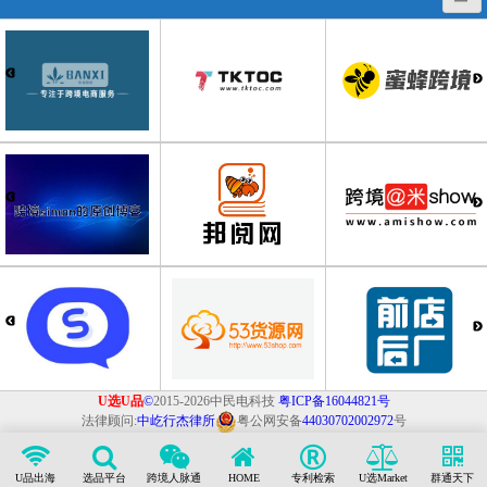
U选U品
©
2015-2026中民电科技
粤ICP备16044821号
法律顾问:
中屹行杰律所
粤公网安备
44030702002972
号
U品出海
选品平台
跨境人脉通
HOME
专利检索
U选Market
群通天下