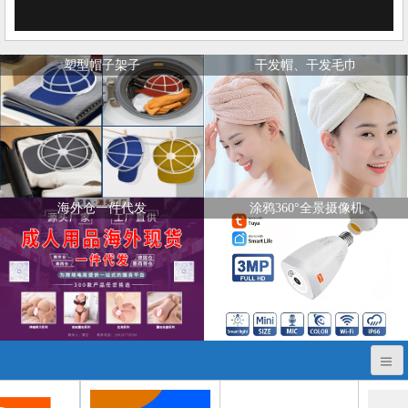
塑型帽子架子
干发帽、干发毛巾
海外仓一件代发
涂鸦360°全景摄像机