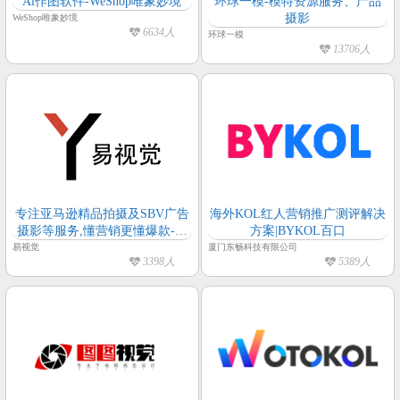
Ai作图软件-WeShop唯象妙境
环球一模-模特资源服务、产品
摄影
WeShop唯象妙境
6634人
环球一模
13706人
专注亚马逊精品拍摄及SBV广告
海外KOL红人营销推广测评解决
摄影等服务,懂营销更懂爆款-易
方案|BYKOL百口
视觉
易视觉
厦门东畅科技有限公司
3398人
5389人