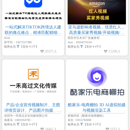
一站式解决TIKTOK跨境达人建
亚马逊影响者视频，优质红人，
联的痛点难点，精准匹配精细化
高质量买家秀视频/开箱视频/真
运营完成商家降本增效的诉
人测评 开箱展示/产品讲解/使用
95AI
西安市芯木洋广告服务部
孙宇珩：15671557380
Aori：18164276134
求-95AI
展示/后期剪辑制作/包上传至关
银牌会员:
【竞价￥5千】
银牌会员:
【竞价￥4千】
联视频区/售后有保障 真人测评 ​
20337人
15208人
temu/ 希音 /tiktok/沃尔玛/亚马逊
全站点 等多平台多站点
产品/企业宣传视频制片、主图
酷家乐-电商棚拍 3D AI虚拟拍摄
详情页设计、产品图片拍摄、3D
与视频渲染工具
建模动画渲染、包装印刷企业画
深圳市一禾高过文化传媒有限公司
群核科技（酷家乐电商棚拍）
袁家乐: 13691954783
吴生: 15915783698
册等设计
银牌会员:
【竞价￥4千】
银牌会员:
【竞价￥3千】
24442人
1033人