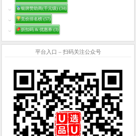
银牌赞助商(千元级)
(34)
竞价排名榜
(57)
折扣码 & 优惠券
(3)
平台入口 – 扫码关注公众号