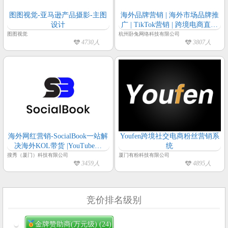
图图视觉-亚马逊产品摄影-主图
海外品牌营销 | 海外市场品牌推
设计
广 | TikTok营销 | 跨境电商直播
– WotoHub
图图视觉
杭州卧兔网络科技有限公司
4730人
3807人
海外网红营销-SocialBook一站解
Youfen跨境社交电商粉丝营销系
决海外KOL带货 |YouTube网
统
红|Instagram网红|Twitch网红
搜秀（厦门）科技有限公司
厦门有粉科技有限公司
3459人
4895人
竞价排名级别
金牌赞助商(万元级)
(24)