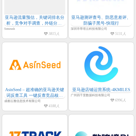
亚马逊流量预估，关键词排名分
亚马逊测评查号、防恶意差评、
析，竞争对手调查，外链分析-
防骗子黑号-快现行
Semrush
Semrush
深圳市带塔云科技有限公司
3815人
5131人
AsinSeed – 超准确的亚马逊关键
亚马逊店铺运营系统-4KMILES
词反查工具 一键反查竞品核心
广州四千里数据科技有限公司
6996人
流量词
成都云雅信息技术有限公司
4188人