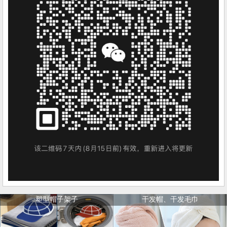
塑型帽子架子
干发帽、干发毛巾