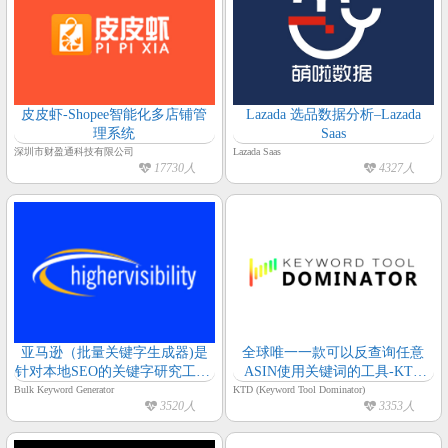
皮皮虾-Shopee智能化多店铺管
Lazada 选品数据分析–Lazada
理系统
Saas
深圳市财盈通科技有限公司
Lazada Saas
17730人
4327人
亚马逊（批量关键字生成器)是
全球唯一一款可以反查询任意
针对本地SEO的关键字研究工具,
ASIN使用关键词的工具-KTD
它可以根据行业类型生成关键
(Keyword Tool Dominator)
Bulk Keyword Generator
KTD (Keyword Tool Dominator)
3520人
3353人
字-Bulk Keyword Generator