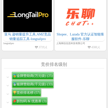
亚马.逊销量提升工具,AMZ竞品
Shopee、Lazada 官方认证智能客
销量追踪工具-longtailpro
服软件-乐聊
longtailpro
上海炯信信息科技有限公司
3719人
4300人
竞价排名级别
金牌赞助商(万元级)
(25)
银牌赞助商(千元级)
(33)
竞价排名榜
(57)
折扣码 & 优惠券
(3)