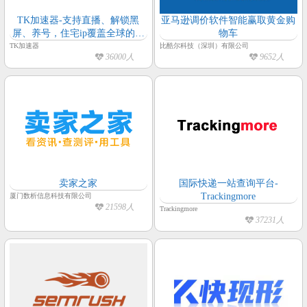
TK加速器-支持直播、解锁黑
亚马逊调价软件智能赢取黄金购
屏、养号，住宅ip覆盖全球的加
物车
速线路及加速网络，为出海社交
TK加速器
比酷尔科技（深圳）有限公司
36000人
9652人
电商提供一站式直播、带货的基
础设施服务
卖家之家
国际快递一站查询平台-
Trackingmore
厦门数析信息科技有限公司
21598人
Trackingmore
37231人