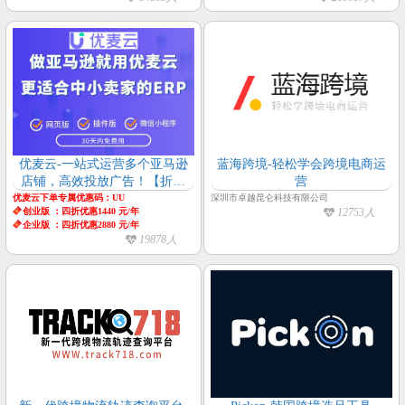
优麦云-一站式运营多个亚马逊
蓝海跨境-轻松学会跨境电商运
店铺，高效投放广告！【折扣
营
码】
优麦云下单专属优惠码：UU
深圳市卓越昆仑科技有限公司
创业版 ：四折优惠1440 元/年
12753人
企业版 ：四折优惠2880 元/年
19878人