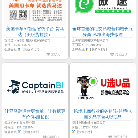
美国卡车AI智运省钱平台-货马
全球首选的社交私域营销增长服
达（美版货拉拉）
务商-私域出海找傲途
货马达（深圳）物流科技有限公司
上海摩普网络技术有限公司
刘伟：13686408776
王召军：18402195349
金牌会员:
【竞价￥1万】
金牌会员:
【竞价￥1万】
332人
71832人
让亚马逊运营更简单，让数据更
跨境电商行业服务矩阵-跨境电
有价值-船长BI
商选品平台-U选U品
深圳船奇科技有限公司
深圳中民电科技有限公司
何树煌：13710219974
薛锐：13723417500
银牌会员:
【竞价￥3千】
【技术支持】
84883人
205017人