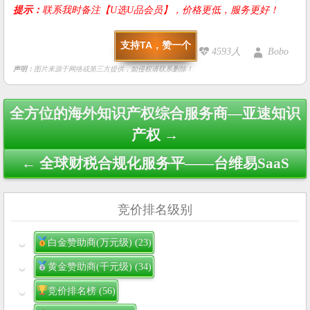
提示：
联系我时备注【U选U品会员】，价格更低，服务更好！
支持TA，赞一个
4593人
Bobo
声明：
图片来源于网络或第三方提供，如侵权请联系删除！
Post
全方位的海外知识产权综合服务商—亚速知识
navigation
产权 →
← 全球财税合规化服务平——台维易SaaS
竞价排名级别
白金赞助商(万元级)
(23)
黄金赞助商(千元级)
(34)
竞价排名榜
(56)