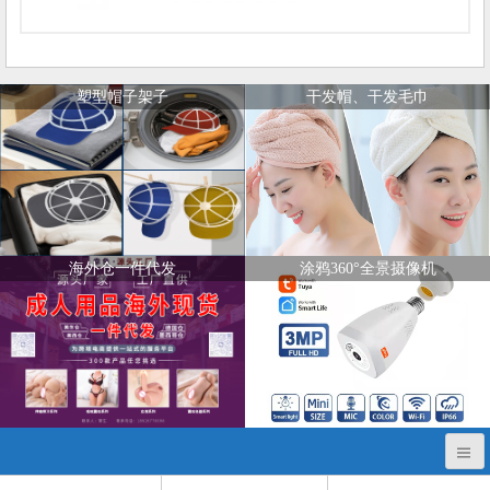
塑型帽子架子
干发帽、干发毛巾
海外仓一件代发
涂鸦360°全景摄像机