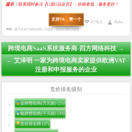
提示：
联系我时备注【U选U品会员】，价格更低，服务更好！
支持TA，赞一个
4278人
Bobo
声明：
图片来源于网络或第三方提供，如侵权请联系删除！
Post
跨境电商SaaS系统服务商-四方网络科技 →
navigation
← 艾泽明 一家为跨境电商卖家提供欧洲VAT
注册和申报服务的企业
竞价排名级别
金牌赞助商(万元级)
(25)
银牌赞助商(千元级)
(33)
竞价排名榜
(57)