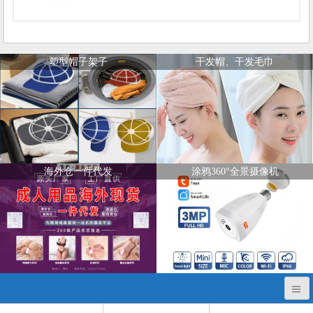
塑型帽子架子
干发帽、干发毛巾
海外仓一件代发
涂鸦360°全景摄像机