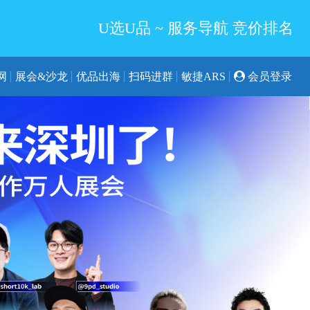
U选U品 ~ 服务导航 竞价排名
网
展会&沙龙
优品出海
扫码进群
敏捷ARS
会员登录