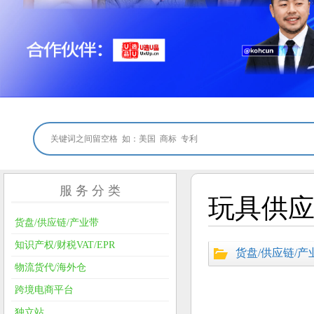
服 务 分 类
玩具供应
货盘/供应链/产业带
知识产权/财税VAT/EPR
货盘/供应链/产
物流货代/海外仓
跨境电商平台
独立站