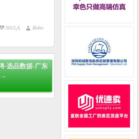
5015人
Bobo
聘-选品数据-广东
 →