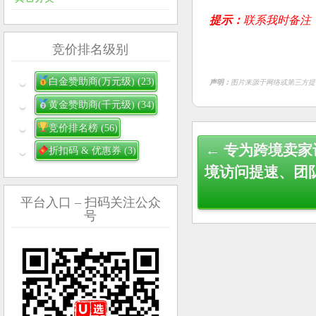
提示：
联系我时备注
竞价排名级别
白金赞助商(万元级)
(23)
声明：
图片来源于网络或第三方提
黄金赞助商(千元级)
(34)
竞价排名榜
(56)
Post
← 专为跨境卖
折扣码 & 优惠券
(3)
navigation
境访问提速、团
平台入口 – 扫码关注公众
号