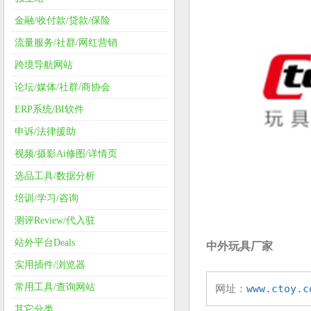
金融/收付款/贷款/保险
流量服务/社群/网红营销
跨境导航网站
论坛/媒体/社群/商协会
ERP系统/BI软件
申诉/法律援助
视频/摄影Ai修图/详情页
选品工具/数据分析
培训/学习/咨询
测评Review/代入驻
站外平台Deals
中外玩具厂家
实用插件/浏览器
常用工具/查询网站
网址：
www.ctoy.c
其它分类