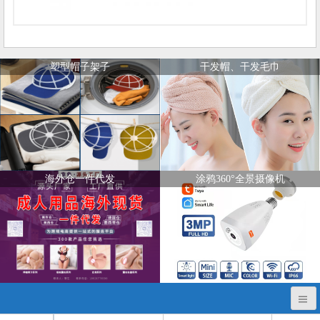
塑型帽子架子
干发帽、干发毛巾
海外仓一件代发
涂鸦360°全景摄像机