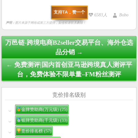
支持TA，赞一个
6583人
Bobo
声明：
图片来源于网络或第三方提供，如侵权请联系删除！
Post
万邑链-跨境电商B2seller交易平台、海外仓选
navigation
品分销 →
← 免费测评|国内首创亚马逊跨境真人测评平
台，免费体验不限单量–FM粉丝测评
竞价排名级别
金牌赞助商(万元级)
(25)
银牌赞助商(千元级)
(33)
竞价排名榜
(57)