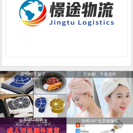
塑型帽子架子
干发帽、干发毛巾
海外仓一件代发
涂鸦360°全景摄像机