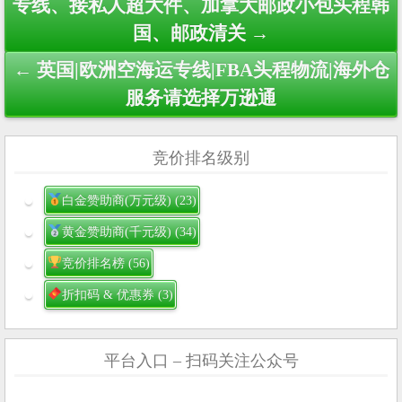
专线、接私人超大件、加拿大邮政小包头程韩
国、邮政清关 →
← 英国|欧洲空海运专线|FBA头程物流|海外仓
服务请选择万逊通
竞价排名级别
白金赞助商(万元级)
(23)
黄金赞助商(千元级)
(34)
竞价排名榜
(56)
折扣码 & 优惠券
(3)
平台入口 – 扫码关注公众号