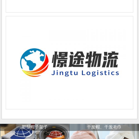
塑型帽子架子
干发帽、干发毛巾