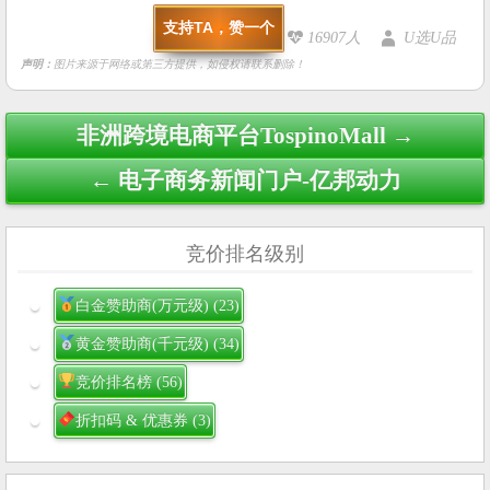
支持TA，赞一个
16907人
U选U品
声明：
图片来源于网络或第三方提供，如侵权请联系删除！
Post
非洲跨境电商平台TospinoMall →
navigation
← 电子商务新闻门户-亿邦动力
竞价排名级别
白金赞助商(万元级)
(23)
黄金赞助商(千元级)
(34)
竞价排名榜
(56)
折扣码 & 优惠券
(3)