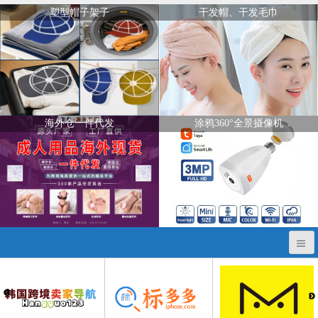
塑型帽子架子
干发帽、干发毛巾
海外仓一件代发
涂鸦360°全景摄像机